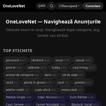
OneLoveNet
Descoperă
Conectare
RO
×
Videouri Salvate
OneLoveNet — Navighează Anunțurile
Găsește exact ce cauți. Navighează după categorie, tag,
Se încarcă...
locație sau atribut.
TOP ETICHETE
persoană
zâmbind
social
casual
8547
6636
4196
4063
portret
călătorie
hobby
corp întreg
3934
3575
2351
2027
animal de companie
dans
stil de viață
860
845
583
sticlă
plantă în ghiveci
cană
prieteni
512
476
442
332
telefon mobil
cuplu afară
motocicletă
267
260
223
Relație: Single
Copii: Niciunul
Sunt: Bărbat
6683
6672
6144
Caut: Femeie
Fumat: Niciodată
Băutură: Social
6033
5863
5613