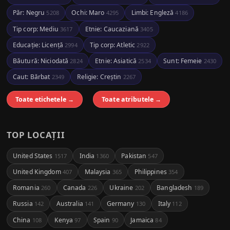
Păr: Negru
Ochi: Maro
Limbi: Engleză
5208
4295
4186
Tip corp: Mediu
Etnie: Caucaziană
3617
3405
Educație: Licență
Tip corp: Atletic
2994
2922
Băutură: Niciodată
Etnie: Asiatică
Sunt: Femeie
2824
2534
2430
Caut: Bărbat
Religie: Creștin
2349
2267
Toate etichetele →
Toate atributele →
TOP LOCAȚII
United States
India
Pakistan
1517
1360
547
United Kingdom
Malaysia
Philippines
407
365
354
Romania
Canada
Ukraine
Bangladesh
260
226
202
189
Russia
Australia
Germany
Italy
142
141
130
112
China
Kenya
Spain
Jamaica
108
97
90
84